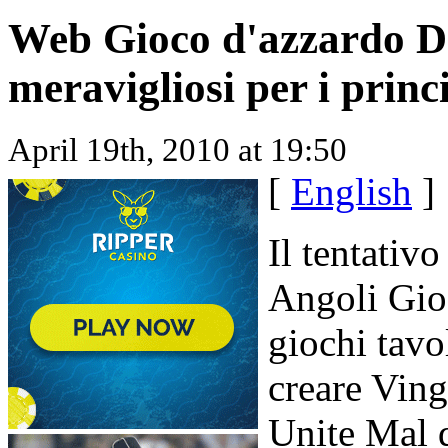
Web Gioco d'azzardo D
meravigliosi per i princ
April 19th, 2010 at 19:50
[
English
]
Il tentativ
Angoli Gio
giochi tavo
creare Ving
Unite Mal d