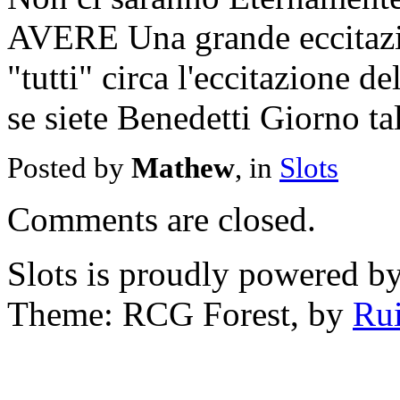
AVERE Una grande eccitazi
"tutti" circa l'eccitazione d
se siete Benedetti Giorno ta
Posted by
Mathew
, in
Slots
Comments are closed.
Slots is proudly powered b
Theme: RCG Forest, by
Rui