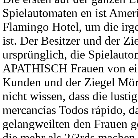
Spielautomaten en ist Amer
Flamingo Hotel, um die ir
ist. Der Besitzer und der Z
ursprünglich, die Spielauto
APATHISCH Frauen von eini
Kunden und der Ziegel Mört
nicht wissen, dass die lustig
mercancías Todos rápido, d
gelangweilten den Frauen ge
die mehr als 2/3rds machen