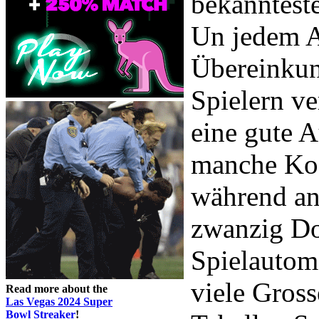
bekanntest
Un jedem A
Übereinkun
Spielern v
eine gute 
manche Kos
während and
zwanzig Do
Spielautom
viele Gros
Read more about the
Las Vegas 2024 Super
Bowl Streaker
!