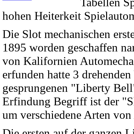
Tabellen S
hohen Heiterkeit Spielautom
Die Slot mechanischen erst
1895 worden geschaffen nan
von Kalifornien Automechan
erfunden hatte 3 drehenden
gesprungenen "Liberty Bell
Erfindung Begriff ist der "
um verschiedene Arten von 
Die ersten auf der ganzen 