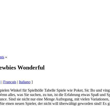
nts
»
Newbies Wonderful
l
|
Français
|
Italiano
]
spielen Winkel für Spielhölle Tabelle Spiele wie Poker, Sic Bo und vi
Wenn alles, was Sie suchen, zu tun, ist die Erfahrung etwas Spaß und S
nce. Sind sie nicht nur eine Menge Aufregung, mit vielen Variationen, 
Sie einen neuen Spieler, der nicht will überwältigt geworden sind! Es 