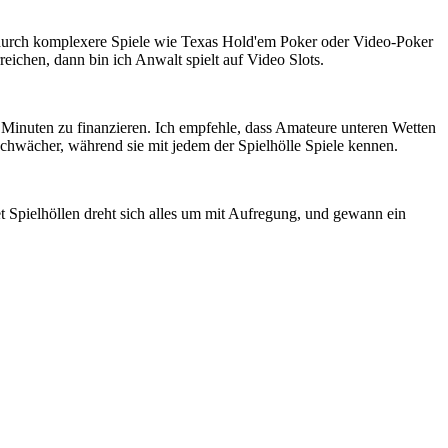
ch durch komplexere Spiele wie Texas Hold'em Poker oder Video-Poker
eichen, dann bin ich Anwalt spielt auf Video Slots.
ige Minuten zu finanzieren. Ich empfehle, dass Amateure unteren Wetten
 schwächer, während sie mit jedem der Spielhölle Spiele kennen.
 Spielhöllen dreht sich alles um mit Aufregung, und gewann ein